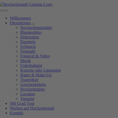
Zum
Inhalt
Toggle
springen
Navigation
Willkommen
Dienstleister
Hochzeitsausstatter
Blumendeko
Dekoration
Papeterie
Schmuck
Festmahl
Fotograf & Video
Musik
Unterhaltung
Kutsche oder Limousine
Haare & Make-Up
Trauredner
Geschenkideen
Hochzeitstipps
Location
Trauung
360 Grad Tour
Werben auf Hochzeitsstadt
Kontakt