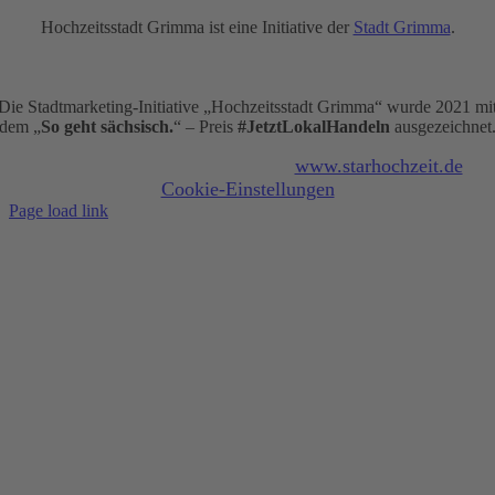
Hochzeitsstadt Grimma ist eine Initiative der
Stadt Grimma
.
Die Stadtmarketing-Initiative „Hochzeitsstadt Grimma“ wurde 2021 mi
dem „
So geht sächsisch.
“ – Preis
#JetztLokalHandeln
ausgezeichnet
© Copyright 2020 -
2026 | Design
www.starhochzeit.de
| |
Cookie-Einstellungen
Page load link
Nach
oben