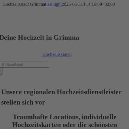
Hochzeitsstadt Grimma
flashlight
2026-05-31T14:16:09+02:00
Deine Hochzeit in Grimma
Finde die passenden Hochzeitsdienstleister
wie Location,
Hochzeitskarten
, DJ, Fotografen, uvm.
uche
ch:
Unsere regionalen Hochzeitsdienstleister
stellen sich vor
Traumhafte Locations, individuelle
Hochzeitskarten oder die schönsten